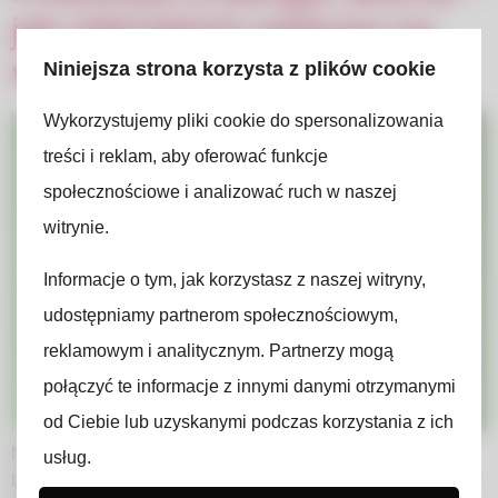
jak mikrobiom wpływa na
wrażliwość skóry?
Niniejsza strona korzysta z plików cookie
Wykorzystujemy pliki cookie do spersonalizowania
treści i reklam, aby oferować funkcje
społecznościowe i analizować ruch w naszej
witrynie.
Informacje o tym, jak korzystasz z naszej witryny,
udostępniamy partnerom społecznościowym,
reklamowym i analitycznym. Partnerzy mogą
połączyć te informacje z innymi danymi otrzymanymi
od Ciebie lub uzyskanymi podczas korzystania z ich
Nauka od dawna sugeruje, że stan naszych jelit jest
usług.
bezpośrednio wypisany na twarzy. Coraz więcej osób